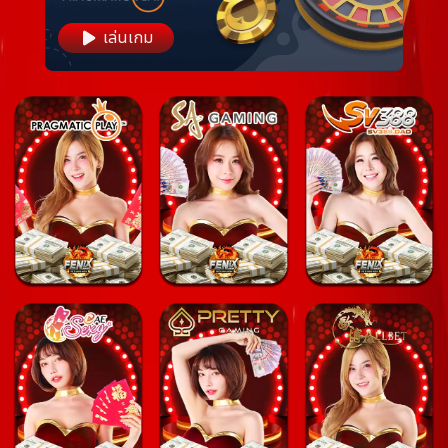
เล่นเกม
Item
1
of
11