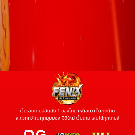
Item
1
of
1
เว็บรวมเกมส์อันดับ 1 ของไทย เหนือกว่า ในทุกด้าน
สะดวกกว่าในทุกมุมมอง มิติใหม่ เว็บเกม เล่นได้ทุกเกมส์